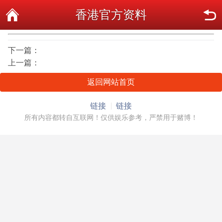
香港官方资料
下一篇：
上一篇：
返回网站首页
链接
链接
所有内容都转自互联网！仅供娱乐参考，严禁用于赌博！