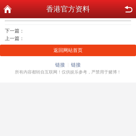
香港官方资料
下一篇：
上一篇：
返回网站首页
链接
链接
所有内容都转自互联网！仅供娱乐参考，严禁用于赌博！