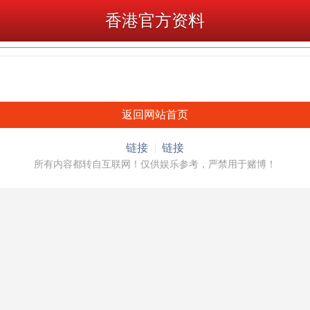
香港官方资料
返回网站首页
链接
链接
所有内容都转自互联网！仅供娱乐参考，严禁用于赌博！