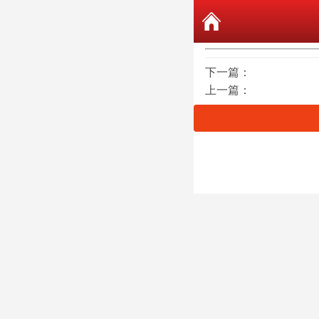
下一篇：
上一篇：