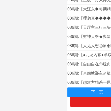
086期:【大江东◆每期
086期:【理勿直◆◆◆
086期:【天厅主三行三
086期:【财神大爷★典
086期:【人见人想㊣原
086期:【●九龙内幕●单
086期:【自由自在㊣经
086期:【※幽兰郡主※
086期:【想次方精杀一
下一页