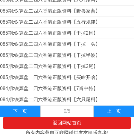
085期:铁算盘二四六香港正版资料【野兽家畜】
085期:铁算盘二四六香港正版资料【五行规律】
085期:铁算盘二四六香港正版资料【干掉2肖】
085期:铁算盘二四六香港正版资料【干掉一头】
085期:铁算盘二四六香港正版资料【干掉半波】
085期:铁算盘二四六香港正版资料【干掉2尾】
085期:铁算盘二四六香港正版资料【买啥开啥】
084期:铁算盘二四六香港正版资料【7肖中特】
084期:铁算盘二四六香港正版资料【六只尾料】
下一页
0/5
上一页
返回网站首页
所有内容载自互联网谨供友友娱乐参考!