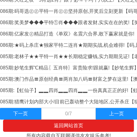
086期:码哥选㊣㊣平特一肖㊣㊣坚持原创,开奖后立刻更新【码
086期:奖美梦◆◆◆平特①肖◆◆◆跟者发财,实实在在的奖!【
086期:亿家发㊣精品打造《单双》名震六合界,敢下赢家就是你!
086期:★码上杀庄★独家平特二连肖★期期实战,机会难得!【码
085期:老林子★★平特一肖★★长期稳定赚钱,实力期期见证!【
085期:妙笔生辉℃精品〖五肖特〗富贵险求!跟就赢!【妙笔生辉
085期:澳门作品〓原创经典〓两肖加八码〓财富之梦在这里!【
085期:【虹仙子】▂▂四肖▂▂四肖▂▂一份真真正正的好!【
085期:猎鹰计划内部大小!目前已轰动整个大陆地区,公开杀庄【
下一页
0/7
上一页
返回网站首页
所有内容载自互联网谨供友友娱乐参考!