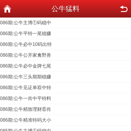
公牛猛料
086期:公牛主博①码稳中
086期:公牛平特一尾稳赚
086期:公牛必中10码出特
086期:公牛公开家禽野兽
086期:公牛必中金牌七尾
086期:公牛三头期期稳赚
086期:公牛见证单双中特
086期:公牛一肖中平特料
086期:公牛精致理财⑥肖
086期:公牛精准特码大小
085期:公牛主博①码稳中