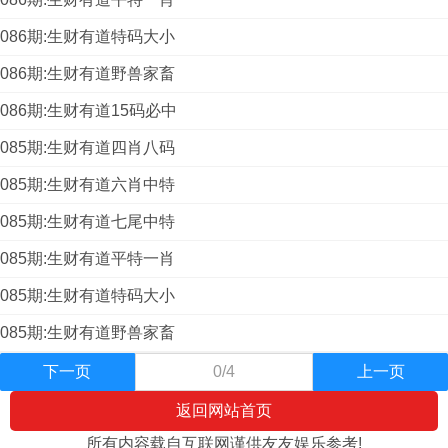
086期:生财有道特码大小
086期:生财有道野兽家畜
086期:生财有道15码必中
085期:生财有道四肖八码
085期:生财有道六肖中特
085期:生财有道七尾中特
085期:生财有道平特一肖
085期:生财有道特码大小
085期:生财有道野兽家畜
下一页
0/4
上一页
返回网站首页
所有内容载自互联网谨供友友娱乐参考!